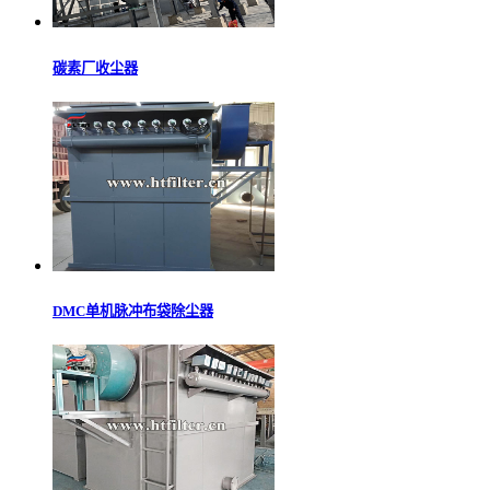
碳素厂收尘器
DMC单机脉冲布袋除尘器