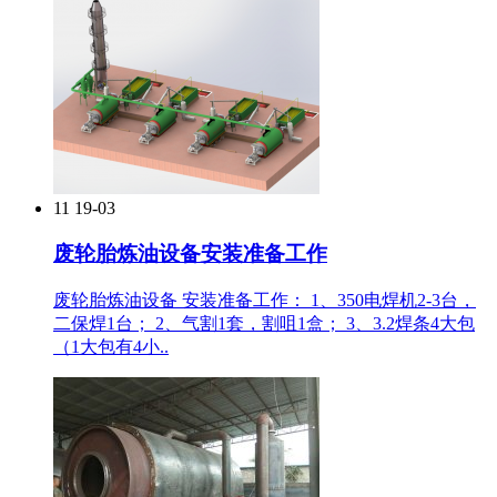
11
19-03
废轮胎炼油设备安装准备工作
废轮胎炼油设备 安装准备工作： 1、350电焊机2-3台，
二保焊1台； 2、气割1套，割咀1盒； 3、3.2焊条4大包
（1大包有4小..