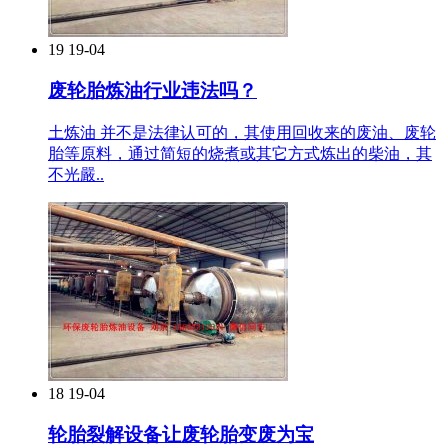
19
19-04
废轮胎炼油行业违法吗？
土炼油 并不是法律认可的，其使用回收来的废油、废轮
胎等原料，通过简短的烧煮或其它方式炼出的柴油，其
不光嚴..
18
19-04
轮胎裂解设备让废轮胎变废为宝