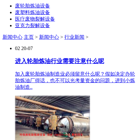
废轮胎炼油设备
废塑料炼油设备
医疗废物裂解设备
亚克力裂解设备
新闻中心
主页
>
新闻中心
>
行业新闻
>
02
20-07
进入轮胎炼油行业需要注意什么呢
加入废轮胎炼油制造业必须留意什么呢？假如决定办轮
胎炼油厂得话，也不可以光考量资金的问題，进到小炼
油制造..