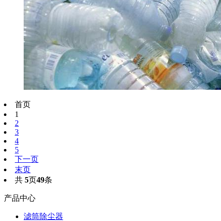
首页
1
2
3
4
5
下一页
末页
共
5
页
49
条
产品中心
滤筒除尘器